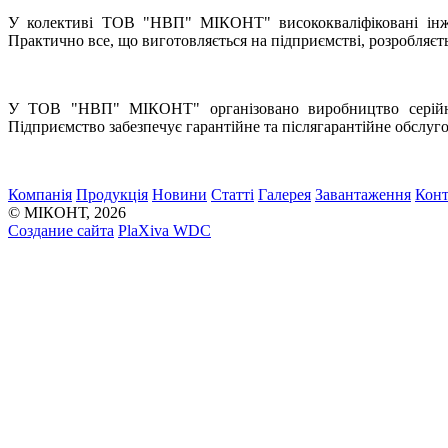
У колективі ТОВ "НВП" МІКОНТ" висококваліфіковані інжен
Практично все, що виготовляється на підприємстві, розробляєт
У ТОВ "НВП" МІКОНТ" організовано виробництво серійної
Підприємство забезпечує гарантійне та післягарантійне обслуг
Компанія
Продукція
Новини
Статті
Галерея
Завантаження
Конт
© МІКОНТ, 2026
Создание сайта
PlaXiva WDC