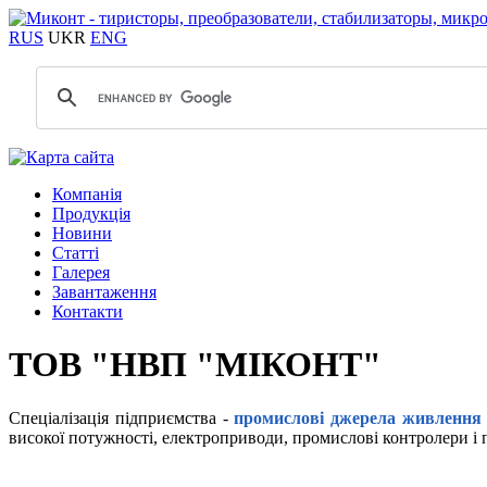
RUS
UKR
ENG
Компанія
Продукція
Новини
Статті
Галерея
Завантаження
Контакти
ТОВ "НВП "МІКОНТ"
Спеціалізація підприємства -
промислові джерела живлення т
високої потужності, електроприводи, промислові контролери і 